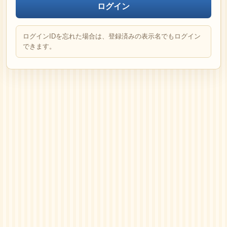
ログイン
ログインIDを忘れた場合は、登録済みの表示名でもログイン
できます。