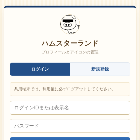
ハムスターランド
プロフィールとアイコンの管理
ログイン
新規登録
共用端末では、利用後に必ずログアウトしてください。