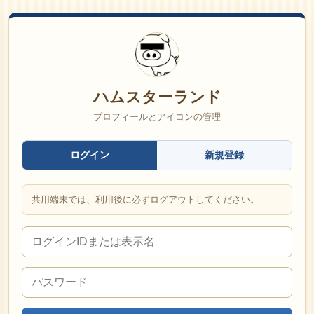
ハムスターランド
プロフィールとアイコンの管理
ログイン
新規登録
共用端末では、利用後に必ずログアウトしてください。